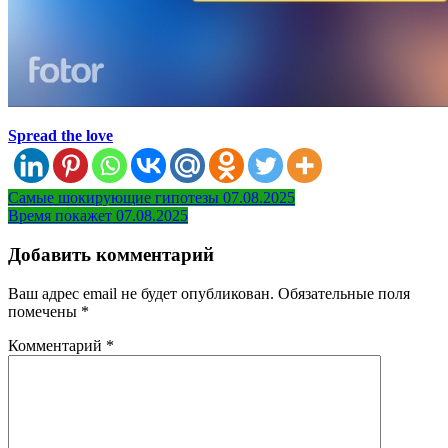
Spread the love
Навигация
Самые шокирующие гипотезы 07.08.2025
Время покажет 07.08.2025
по
записям
Добавить комментарий
Ваш адрес email не будет опубликован.
Обязательные поля
помечены
*
Комментарий
*