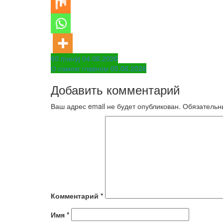
Навигация
60 ṃинẏƫ 04.06.2026
О самом главном 05.06.2026
по
Добавить комментарий
записям
Ваш адрес email не будет опубликован.
Обязательн
Комментарий
*
Имя
*