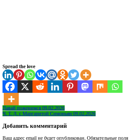
Spread the love
Навигация
Давай поженимся 09.02.2026
Ч. Т. Д. с Маргаритой Симоньян 09.02.2026
по
записям
Добавить комментарий
Ваш адрес email не будет опубликован.
Обязательные поля