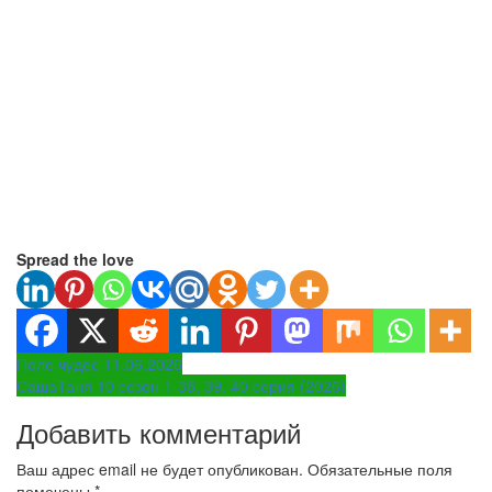
Spread the love
Навигация
Поле чудес 11.06.2026
СашаТаня 10 сезон 1-38, 39, 40 серия (2026)
по
Добавить комментарий
записям
Ваш адрес email не будет опубликован.
Обязательные поля
помечены
*