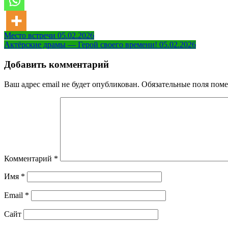
Навигация
Место встречи 05.02.2026
Актёрские драмы — Герой своего времени! 05.02.2026
по
записям
Добавить комментарий
Ваш адрес email не будет опубликован.
Обязательные поля пом
Комментарий
*
Имя
*
Email
*
Сайт