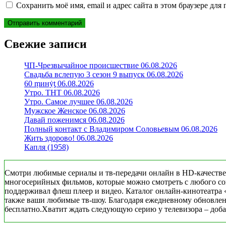
Сохранить моё имя, email и адрес сайта в этом браузере д
Свежие записи
ЧП-Чрезвычайное происшествие 06.08.2026
Свадьба вслепую 3 сезон 9 выпуск 06.08.2026
60 ṃинẏƫ 06.08.2026
Утро. ТНТ 06.08.2026
Утро. Самое лучшее 06.08.2026
Мужское Женское 06.08.2026
Давай поженимся 06.08.2026
Полный контакт с Владимиром Соловьевым 06.08.2026
Жить здорово! 06.08.2026
Капля (1958)
Смотри любимые сериалы и тв-передачи онлайн в HD-качестве
многосерийных фильмов, которые можно смотреть с любого совр
поддерживал флеш плеер и видео. Каталог онлайн-кинотеатра 
также ваши любимые тв-шоу. Благодаря ежедневному обновлени
бесплатно.Хватит ждать следующую серию у телевизора – добав