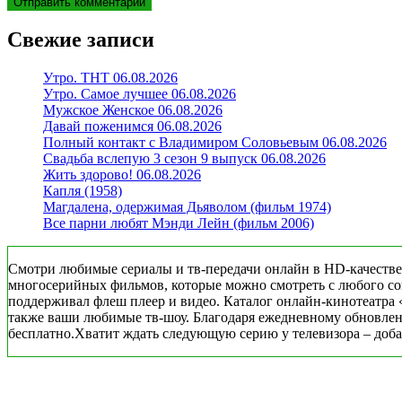
Свежие записи
Утро. ТНТ 06.08.2026
Утро. Самое лучшее 06.08.2026
Мужское Женское 06.08.2026
Давай поженимся 06.08.2026
Полный контакт с Владимиром Соловьевым 06.08.2026
Свадьба вслепую 3 сезон 9 выпуск 06.08.2026
Жить здорово! 06.08.2026
Капля (1958)
Магдалена, одержимая Дьяволом (фильм 1974)
Все парни любят Мэнди Лейн (фильм 2006)
Смотри любимые сериалы и тв-передачи онлайн в HD-качестве
многосерийных фильмов, которые можно смотреть с любого совр
поддерживал флеш плеер и видео. Каталог онлайн-кинотеатра 
также ваши любимые тв-шоу. Благодаря ежедневному обновлени
бесплатно.Хватит ждать следующую серию у телевизора – добав