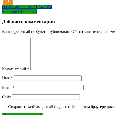
Навигация
О самом главном 01.04.2026
Малахов 01.04.2026
по
записям
Добавить комментарий
Ваш адрес email не будет опубликован.
Обязательные поля пом
Комментарий
*
Имя
*
Email
*
Сайт
Сохранить моё имя, email и адрес сайта в этом браузере д