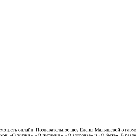
мотреть онлайн. Познавательное шоу Елены Малышевой о гармо
оков: «О жизни», «О питании», «О здоровье» и «О быте». В раз