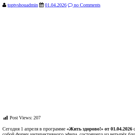
toptvshouadmin
01.04.2026
no Comments
Post Views:
207
Сегодня 1 апреля в программе
«Жить здорово!» от 01.04.2026
с
собой форму интерактивного эфира, состоящего из четырёх бл