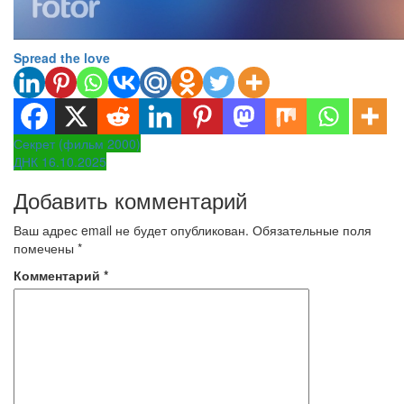
Spread the love
Навигация
Секрет (фильм 2000)
ДНК 16.10.2025
по
Добавить комментарий
записям
Ваш адрес email не будет опубликован.
Обязательные поля
помечены
*
Комментарий
*