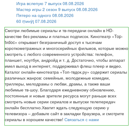
Игра вслепую 7 выпуск 08.08.2026
Мастер игры 2 сезон 9 выпуск 08.08.2026
Пятеро на одного 08.08.2026
60 ṃинẏƫ 07.08.2026
Смотри любимые сериалы и тв-передачи онлайн в HD-
качестве без рекламы и платных подписок. Кинотеатр «Top-
tvdoc» открывает безграничный доступ к тысячам
короткометражных и многосерийных фильмов, которые можно
смотреть с любого современного устройства: телефон,
планшет, ноутбук, андройд и т. д. Достаточно, чтобы аппарат
имел выход в интернет, поддерживал флеш плеер и видео.
Каталог онлайн-кинотеатра «Топ-твдок.ру» содержит сериалы
различных жанров: семейные, молодежные комедии,
триллеры, мелодрамы о любви, драмы, а также ваши
любимые тв-шоу. Благодаря ежедневному обновлению,
постоянные и новые зрители ресурса могут раньше всех
смотреть новые серии сериалов и выпуски телепередач
онлайн бесплатно.Хватит ждать следующую серию у
телевизора – добавьте сайт в закладки браузера, и смотрите
сериалы в хорошем качестве!
Связаться с нами