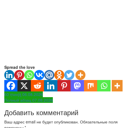
Spread the love
Навигация
60 ṃинẏƫ 06.08.2026
Полный абзац 07.08.2026
по
Добавить комментарий
записям
Ваш адрес email не будет опубликован.
Обязательные поля
помечены
*