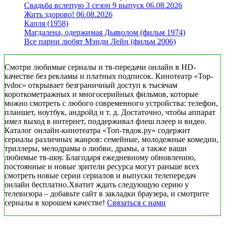
Свадьба вслепую 3 сезон 9 выпуск 06.08.2026
Жить здорово! 06.08.2026
Капля (1958)
Магдалена, одержимая Дьяволом (фильм 1974)
Все парни любят Мэнди Лейн (фильм 2006)
Смотри любимые сериалы и тв-передачи онлайн в HD-
качестве без рекламы и платных подписок. Кинотеатр «Top-
tvdoc» открывает безграничный доступ к тысячам
короткометражных и многосерийных фильмов, которые
можно смотреть с любого современного устройства: телефон,
планшет, ноутбук, андройд и т. д. Достаточно, чтобы аппарат
имел выход в интернет, поддерживал флеш плеер и видео.
Каталог онлайн-кинотеатра «Топ-твдок.ру» содержит
сериалы различных жанров: семейные, молодежные комедии,
триллеры, мелодрамы о любви, драмы, а также ваши
любимые тв-шоу. Благодаря ежедневному обновлению,
постоянные и новые зрители ресурса могут раньше всех
смотреть новые серии сериалов и выпуски телепередач
онлайн бесплатно.Хватит ждать следующую серию у
телевизора – добавьте сайт в закладки браузера, и смотрите
сериалы в хорошем качестве!
Связаться с нами