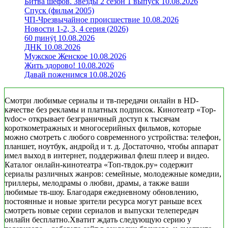
Битва шефов. Звезды 2 сезон 1 выпуск 10.08.2026
Спуск (фильм 2005)
ЧП-Чрезвычайное происшествие 10.08.2026
Новости 1-2, 3, 4 серия (2026)
60 ṃинẏƫ 10.08.2026
ДНК 10.08.2026
Мужское Женское 10.08.2026
Жить здорово! 10.08.2026
Давай поженимся 10.08.2026
Смотри любимые сериалы и тв-передачи онлайн в HD-
качестве без рекламы и платных подписок. Кинотеатр «Top-
tvdoc» открывает безграничный доступ к тысячам
короткометражных и многосерийных фильмов, которые
можно смотреть с любого современного устройства: телефон,
планшет, ноутбук, андройд и т. д. Достаточно, чтобы аппарат
имел выход в интернет, поддерживал флеш плеер и видео.
Каталог онлайн-кинотеатра «Топ-твдок.ру» содержит
сериалы различных жанров: семейные, молодежные комедии,
триллеры, мелодрамы о любви, драмы, а также ваши
любимые тв-шоу. Благодаря ежедневному обновлению,
постоянные и новые зрители ресурса могут раньше всех
смотреть новые серии сериалов и выпуски телепередач
онлайн бесплатно.Хватит ждать следующую серию у