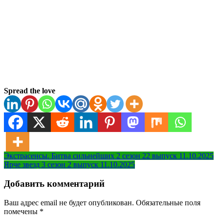
Spread the love
Навигация
Экстрасенсы. Битва сильнейших 2 сезон 22 выпуск 11.10.2025
Ярче звезд 3 сезон 2 выпуск 11.10.2025
по
записям
Добавить комментарий
Ваш адрес email не будет опубликован.
Обязательные поля
помечены
*