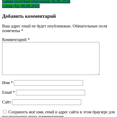
Навигация
Самая полезная программа 06.06.2026
Сатья Дас 06.06.2026
по
записям
Добавить комментарий
Ваш адрес email не будет опубликован.
Обязательные поля
помечены
*
Комментарий
*
Имя
*
Email
*
Сайт
Сохранить моё имя, email и адрес сайта в этом браузере для
последующих моих комментариев.