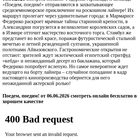
«Поедем, поедим!» отправляются в захватывающее
средиземноморское приключение на роскошном лайнере! Их
маршрут пролегает через удивительные города: в Мармарисе
Федерико раскроет мрачные тайны старинной крепости, в
Александрии погрузится в великолепие королевских садов, а
в Измире отточит мастерство восточного торга. Стамбул же
предстанет во всей красе, поражая футуристической стальной
мечетью и летней резиденцией султанов, украшенной
полотнами Айвазовского. Гастрономические открытия не
отстают: зрителей ждут экзотический египетский стритфуд
«кебда» и неожиданный десерт из баклажана, который
Федерико попробует вслепую. Но самое невероятное ждет
ведущего на борту лайнера – случайное попадание в кадр
настоящего кинопроизводства обернется для него
неожиданной актерской ролью!
Поедем, поедим! от 06.06.2026 смотреть онлайн бесплатно в
хорошем качестве