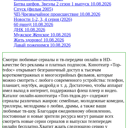
Битва шефов. Звезды 2 сезон 1 выпуск 10.08.2026
Спуск (фильм 2005)
ЧП-Чрезвычайное происшествие 10.08.2026
Новости 1-2, 3, 4 серия (2026)
60 ṃинẏƫ 10.08.2026
ДНК 10.08.2026
Мужское Женское 10.08.2026
Жить здорово! 10.08.2026
Давай поженимся 10.08.2026
Смотри любимые сериалы и тв-передачи онлайн в HD-
качестве без рекламы и платных подписок. Кинотеатр «Top-
tvdoc» открывает безграничный доступ к тысячам
короткометражных и многосерийных фильмов, которые
можно смотреть с любого современного устройства: телефон,
планшет, ноутбук, андройд и т. д. Достаточно, чтобы аппарат
имел выход в интернет, поддерживал флеш плеер и видео.
Каталог онлайн-кинотеатра «Топ-твдок.ру» содержит
сериалы различных жанров: семейные, молодежные комедии,
триллеры, мелодрамы о любви, драмы, а также ваши
любимые тв-шоу. Благодаря ежедневному обновлению,
постоянные и новые зрители ресурса могут раньше всех
смотреть новые серии сериалов и выпуски телепередач
онлайн бесплатно.Хватит ждать следующую серию у