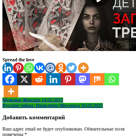
Spread the love
Навигация
Мужское Женское 14.03.2025
Русские тайны. Проклятие Мессинга 16.03.2025
по
записям
Добавить комментарий
Ваш адрес email не будет опубликован.
Обязательные поля
помечены
*