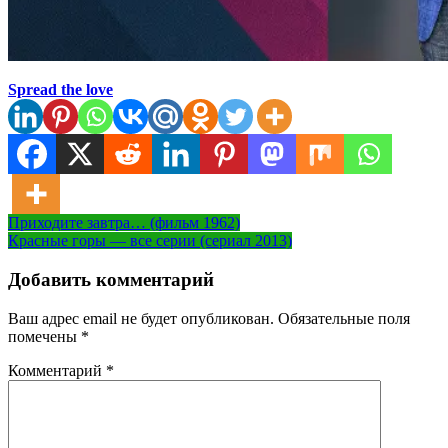
Spread the love
Навигация
Приходите завтра… (фильм 1962)
Красные горы — все серии (сериал 2013)
по
записям
Добавить комментарий
Ваш адрес email не будет опубликован.
Обязательные поля
помечены
*
Комментарий
*