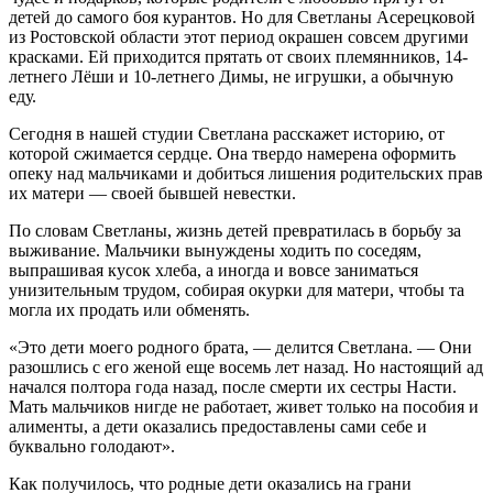
детей до самого боя курантов. Но для Светланы Асерецковой
из Ростовской области этот период окрашен совсем другими
красками. Ей приходится прятать от своих племянников, 14-
летнего Лёши и 10-летнего Димы, не игрушки, а обычную
еду.
Сегодня в нашей студии Светлана расскажет историю, от
которой сжимается сердце. Она твердо намерена оформить
опеку над мальчиками и добиться лишения родительских прав
их матери — своей бывшей невестки.
По словам Светланы, жизнь детей превратилась в борьбу за
выживание. Мальчики вынуждены ходить по соседям,
выпрашивая кусок хлеба, а иногда и вовсе заниматься
унизительным трудом, собирая окурки для матери, чтобы та
могла их продать или обменять.
«Это дети моего родного брата, — делится Светлана. — Они
разошлись с его женой еще восемь лет назад. Но настоящий ад
начался полтора года назад, после смерти их сестры Насти.
Мать мальчиков нигде не работает, живет только на пособия и
алименты, а дети оказались предоставлены сами себе и
буквально голодают».
Как получилось, что родные дети оказались на грани