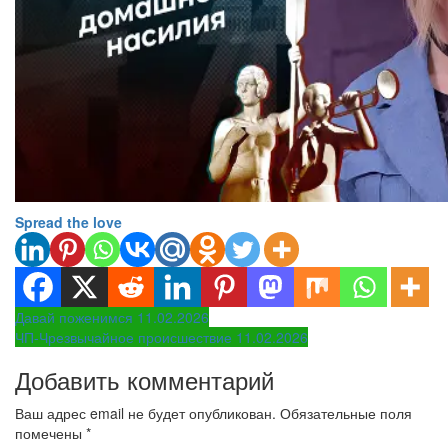
Spread the love
Навигация
Давай поженимся 11.02.2026
ЧП-Чрезвычайное происшествие 11.02.2026
по
Добавить комментарий
записям
Ваш адрес email не будет опубликован.
Обязательные поля
помечены
*