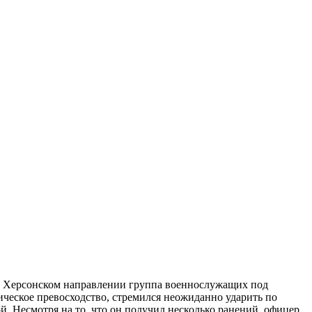
на Херсонском направлении группа военнослужащих под
ческое превосходство, стремился неожиданно ударить по
. Несмотря на то, что он получил несколько ранений, офицер