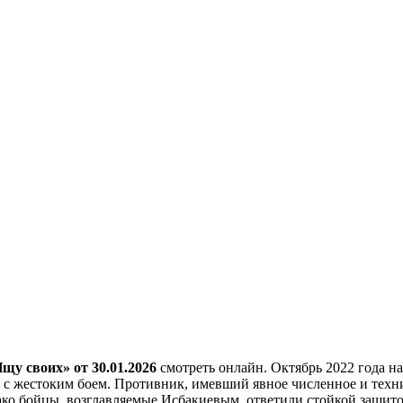
щу своих» от 30.01.2026
смотреть онлайн. Октябрь 2022 года 
 с жестоким боем. Противник, имевший явное численное и техни
ко бойцы, возглавляемые Исбакиевым, ответили стойкой защитой