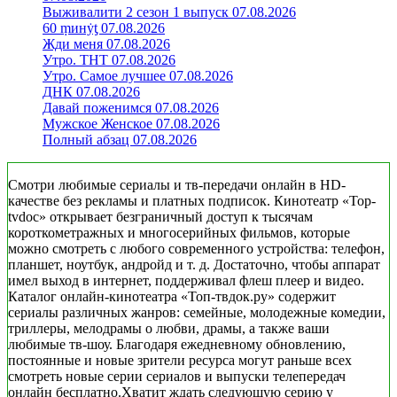
Выживалити 2 сезон 1 выпуск 07.08.2026
60 ṃинẏƫ 07.08.2026
Жди меня 07.08.2026
Утро. ТНТ 07.08.2026
Утро. Самое лучшее 07.08.2026
ДНК 07.08.2026
Давай поженимся 07.08.2026
Мужское Женское 07.08.2026
Полный абзац 07.08.2026
Смотри любимые сериалы и тв-передачи онлайн в HD-
качестве без рекламы и платных подписок. Кинотеатр «Top-
tvdoc» открывает безграничный доступ к тысячам
короткометражных и многосерийных фильмов, которые
можно смотреть с любого современного устройства: телефон,
планшет, ноутбук, андройд и т. д. Достаточно, чтобы аппарат
имел выход в интернет, поддерживал флеш плеер и видео.
Каталог онлайн-кинотеатра «Топ-твдок.ру» содержит
сериалы различных жанров: семейные, молодежные комедии,
триллеры, мелодрамы о любви, драмы, а также ваши
любимые тв-шоу. Благодаря ежедневному обновлению,
постоянные и новые зрители ресурса могут раньше всех
смотреть новые серии сериалов и выпуски телепередач
онлайн бесплатно.Хватит ждать следующую серию у