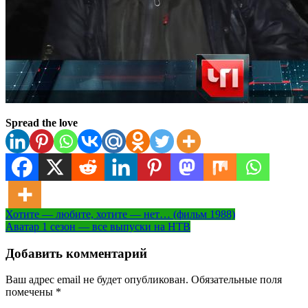
Spread the love
Навигация
Хотите — любите, хотите — нет… (фильм 1988)
Аватар 1 сезон — все выпуски на НТВ
по
записям
Добавить комментарий
Ваш адрес email не будет опубликован.
Обязательные поля
помечены
*