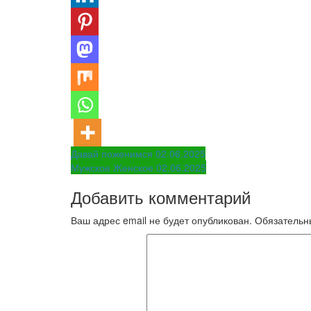
Навигация
Давай поженимся 02.06.2025
Мужское Женское 02.06.2025
по
Добавить комментарий
записям
Ваш адрес email не будет опубликован.
Обязательн