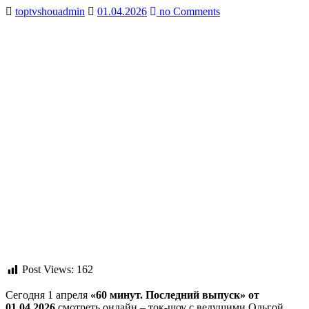
toptvshouadmin
01.04.2026
no Comments
Post Views:
162
Сегодня 1 апреля
«60 минут. Последний выпуск» от
01.04.2026
смотреть онлайн – ток-шоу с ведущими Ольгой