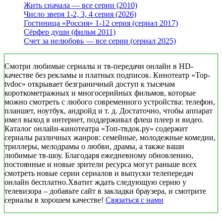
Жить сначала — все серии (2010)
Число зверя 1-2, 3, 4 серия (2026)
Гостиница «Россия» 1-12 серия (сериал 2017)
Сёрфер души (фильм 2011)
Счет за нелюбовь — все серии (сериал 2025)
Смотри любимые сериалы и тв-передачи онлайн в HD-
качестве без рекламы и платных подписок. Кинотеатр «Top-
tvdoc» открывает безграничный доступ к тысячам
короткометражных и многосерийных фильмов, которые
можно смотреть с любого современного устройства: телефон,
планшет, ноутбук, андройд и т. д. Достаточно, чтобы аппарат
имел выход в интернет, поддерживал флеш плеер и видео.
Каталог онлайн-кинотеатра «Топ-твдок.ру» содержит
сериалы различных жанров: семейные, молодежные комедии,
триллеры, мелодрамы о любви, драмы, а также ваши
любимые тв-шоу. Благодаря ежедневному обновлению,
постоянные и новые зрители ресурса могут раньше всех
смотреть новые серии сериалов и выпуски телепередач
онлайн бесплатно.Хватит ждать следующую серию у
телевизора – добавьте сайт в закладки браузера, и смотрите
сериалы в хорошем качестве!
Связаться с нами